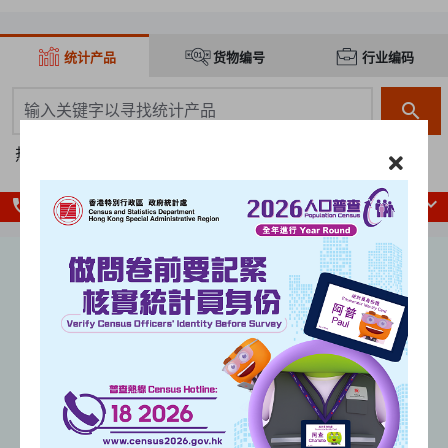
统计产品
货物编号
行业编码
搜寻框
search
热门搜寻:
人口
人口普查
本地生产总值
消费物价指数
local_phone
查询热线
失业率
（经季节性调整）
%