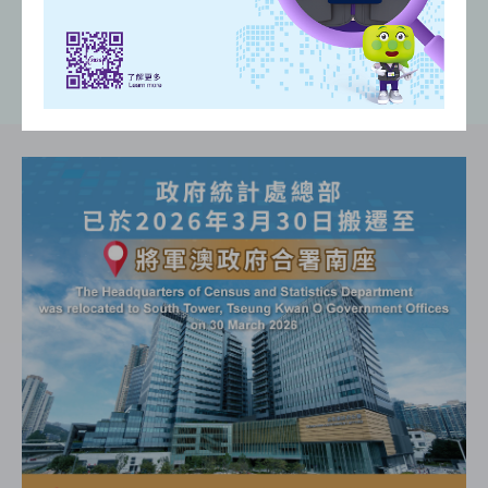
(
)
(
)