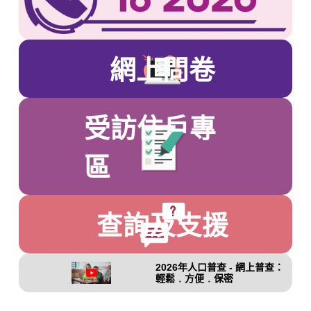
網上問卷
受訪住戶專
區
查詢及支援
2026年人口普查 - 網上普查：
輕鬆﹒方便﹒保密