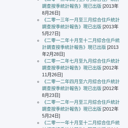
調查按季統計報告》現已出版
[2013年
8月26日]
《二零一三年一月至三月綜合住戶統計
調查按季統計報告》現已出版
[2013年
5月27日]
《二零一二年十月至十二月綜合住戶統
計調查按季統計報告》現已出版
[2013
年2月28日]
《二零一二年七月至九月綜合住戶統計
調查按季統計報告》現已出版
[2012年
11月26日]
《二零一二年四月至六月綜合住戶統計
調查按季統計報告》現已出版
[2012年
8月23日]
《二零一二年一月至三月綜合住戶統計
調查按季統計報告》現已出版
[2012年
5月24日]
《二零一一年十月至十二月綜合住戶統