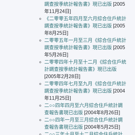
調查按季統計報告書》現已出版
[2005
年11月24日]
《二零零五年四月至六月綜合住戶統計
調查按季統計報告書》現已出版
[2005
年8月25日]
二零零五年一月至三月《綜合住戶統計
調查按季統計報告書》現已出版
[2005
年5月26日]
二零零四年十月至十二月《綜合住戶統
計調查按季統計報告書》現已出版
[2005年2月28日]
二零零四年七月至九月《綜合住戶統計
調查按季統計報告書》現已出版
[2004
年11月25日]
二○○四年四月至六月綜合住戶統計調
查報告書現已出版
[2004年8月26日]
二○○四年一月至三月綜合住戶統計調
查報告書現已出版
[2004年5月25日]
二○○三年十月至十二月綜合住戶統計