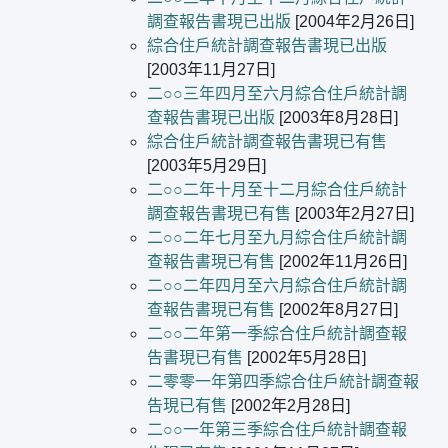
調查報告書現已出版
[2004年2月26日]
綜合住戶統計調查報告書現已出版
[2003年11月27日]
二○○三年四月至六月綜合住戶統計調
查報告書現已出版
[2003年8月28日]
綜合住戶統計調查報告書現已有售
[2003年5月29日]
二○○二年十月至十二月綜合住戶統計
調查報告書現已有售
[2003年2月27日]
二○○二年七月至九月綜合住戶統計調
查報告書現已有售
[2002年11月26日]
二○○二年四月至六月綜合住戶統計調
查報告書現已有售
[2002年8月27日]
二○○二年第一季綜合住戶統計調查報
告書現已有售
[2002年5月28日]
二零零一年第四季綜合住戶統計調查報
告現已有售
[2002年2月28日]
二○○一年第三季綜合住戶統計調查報