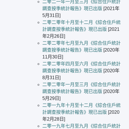
二零二一年一月至三月《綜合住戶統計
調查按季統計報告》現已出版
[2021年
5月31日]
二零二零年十月至十二月《綜合住戶統
計調查按季統計報告》現已出版
[2021
年2月26日]
​二零二零年七月至九月《綜合住戶統計
調查按季統計報告》現已出版
[2020年
11月30日]
二零二零年四月至六月《綜合住戶統計
調查按季統計報告》現已出版
[2020年
8月31日]
二零二零年一月至三月《綜合住戶統計
調查按季統計報告》現已出版
[2020年
5月29日]
二零一九年十月至十二月《綜合住戶統
計調查按季統計報告》現已出版
[2020
年2月28日]
二零一九年七月至九月《綜合住戶統計