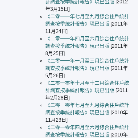
計調查按季統計報告》現已出版
[2012
年3月15日]
《二零一一年七月至九月綜合住戶統計
調查按季統計報告》現已出版
[2011年
11月24日]
《二零一一年四月至六月綜合住戶統計
調查按季統計報告》現已出版
[2011年
8月25日]
《二零一一年一月至三月綜合住戶統計
調查按季統計報告》現已出版
[2011年
5月26日]
《二零一零年十月至十二月綜合住戶統
計調查按季統計報告》現已出版
[2011
年2月28日]
《二零一零年七月至九月綜合住戶統計
調查按季統計報告》現已出版
[2010年
11月23日]
《二零一零年四月至六月綜合住戶統計
調查按季統計報告》現已出版
[2010年