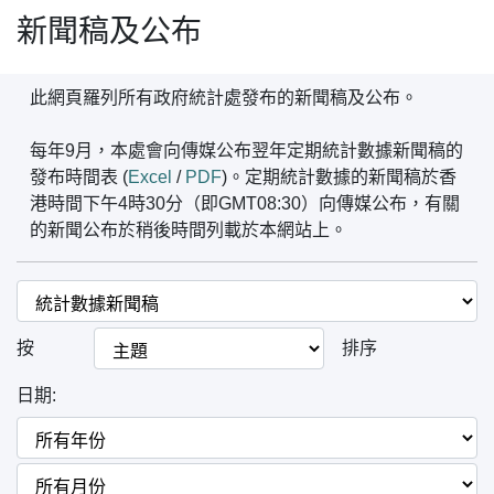
新聞稿及公布
此網頁羅列所有政府統計處發布的新聞稿及公布。
每年9月，本處會向傳媒公布翌年定期統計數據新聞稿的
發布時間表 (
Excel
/
PDF
)。定期統計數據的新聞稿於香
港時間下午4時30分（即GMT08:30）向傳媒公布，有關
的新聞公布於稍後時間列載於本網站上。
新聞稿種類
按
排序
日期:
年份:
月份: